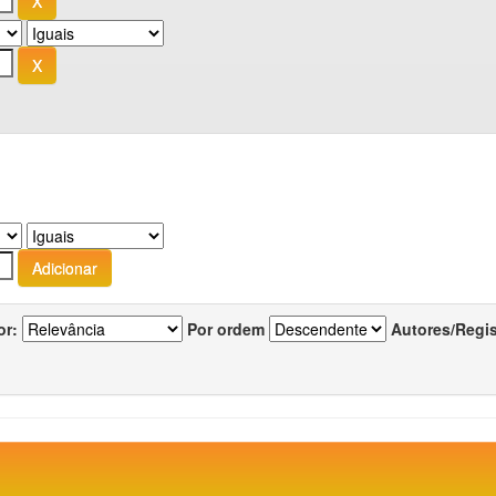
or:
Por ordem
Autores/Regi