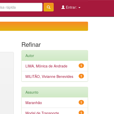
Entrar:
Refinar
Autor
LIMA, Mônica de Andrade
1
MILITÃO, Vivianne Benevides
1
Assunto
Maranhão
1
Modal de Transporte
1