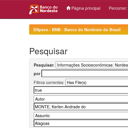
Página principal
Percorrer
Skip
navigation
DSpace - BNB - Banco do Nordeste do Brasil
Pesquisar
Pesquisar:
por
Filtros correntes: