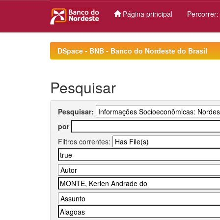
Página principal
Percorrer
Skip
navigation
DSpace - BNB - Banco do Nordeste do Brasil
Pesquisar
Pesquisar:
por
Filtros correntes: