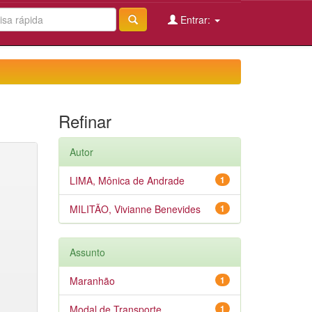
Entrar:
Refinar
Autor
LIMA, Mônica de Andrade
1
MILITÃO, Vivianne Benevides
1
Assunto
Maranhão
1
Modal de Transporte
1