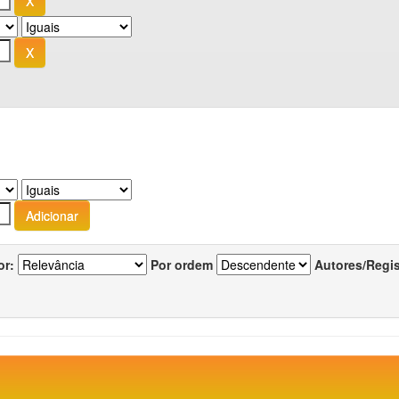
or:
Por ordem
Autores/Regi