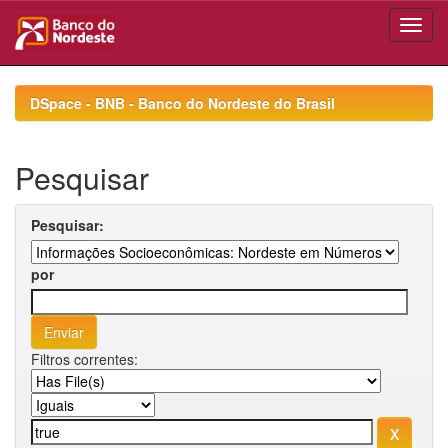
Skip
navigation
DSpace - BNB - Banco do Nordeste do Brasil
Pesquisar
Pesquisar:
por
Filtros correntes: