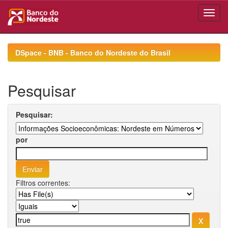
Skip
navigation
DSpace - BNB - Banco do Nordeste do Brasil
Pesquisar
Pesquisar:
por
Filtros correntes: