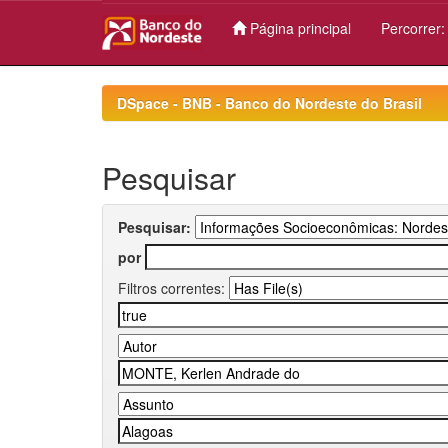
Página principal
Percorrer
Skip
navigation
DSpace - BNB - Banco do Nordeste do Brasil
Pesquisar
Pesquisar:
por
Filtros correntes: