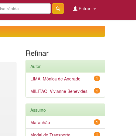
Entrar:
Refinar
Autor
LIMA, Mônica de Andrade
1
MILITÃO, Vivianne Benevides
1
Assunto
Maranhão
1
Modal de Transporte
1