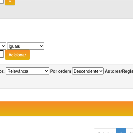
or:
Por ordem
Autores/Regi