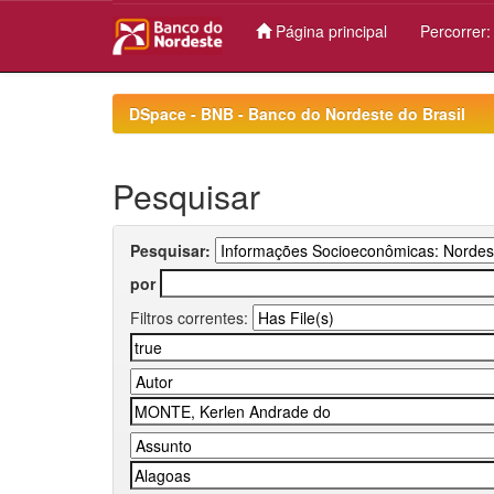
Página principal
Percorrer
Skip
navigation
DSpace - BNB - Banco do Nordeste do Brasil
Pesquisar
Pesquisar:
por
Filtros correntes: