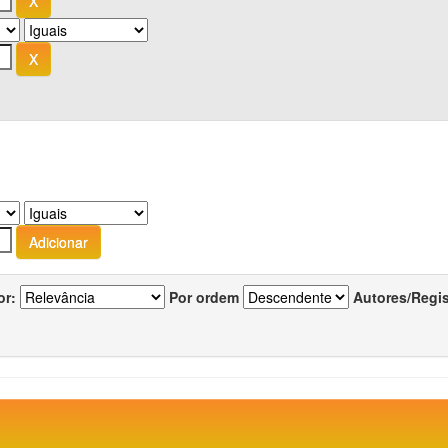
or:
Por ordem
Autores/Regi