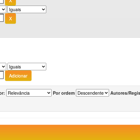
or:
Por ordem
Autores/Regi