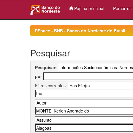
Página principal
Percorrer
Skip
navigation
DSpace - BNB - Banco do Nordeste do Brasil
Pesquisar
Pesquisar:
por
Filtros correntes: