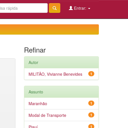
Entrar:
Refinar
Autor
MILITÃO, Vivianne Benevides
1
Assunto
Maranhão
1
Modal de Transporte
1
Piauí
1