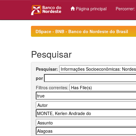
Página principal
Percorrer
Skip
navigation
DSpace - BNB - Banco do Nordeste do Brasil
Pesquisar
Pesquisar:
por
Filtros correntes: