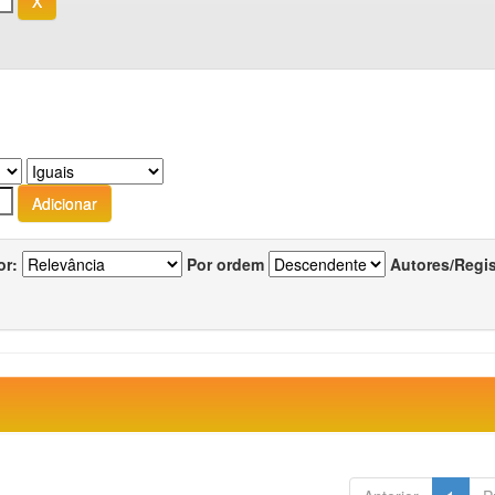
or:
Por ordem
Autores/Regi