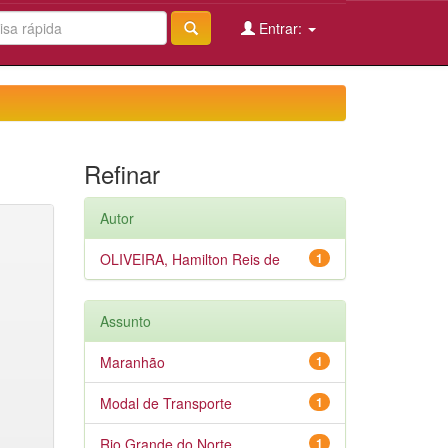
Entrar:
Refinar
Autor
OLIVEIRA, Hamilton Reis de
1
Assunto
Maranhão
1
Modal de Transporte
1
Rio Grande do Norte
1