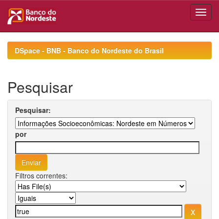
Skip
navigation
DSpace - BNB - Banco do Nordeste do Brasil
Pesquisar
Pesquisar:
por
Filtros correntes: