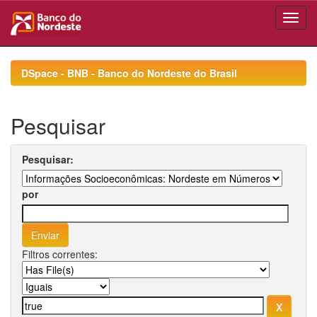
Skip
navigation
DSpace - BNB - Banco do Nordeste do Brasil
Pesquisar
Pesquisar:
por
Filtros correntes: