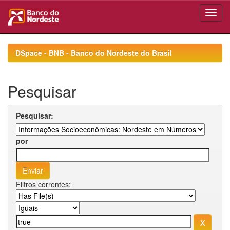
Skip
navigation
DSpace - BNB - Banco do Nordeste do Brasil
Pesquisar
Pesquisar:
por
Filtros correntes: