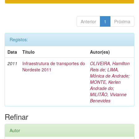
Anterior
1
Próxima
Registos:
Data
Título
Autor(es)
2011
Infraestrutura de transportes do
OLIVEIRA, Hamilton
Nordeste 2011
Reis de
;
LIMA,
Mônica de Andrade
;
MONTE, Kerlen
Andrade do
;
MILITÃO, Vivianne
Benevides
Refinar
Autor