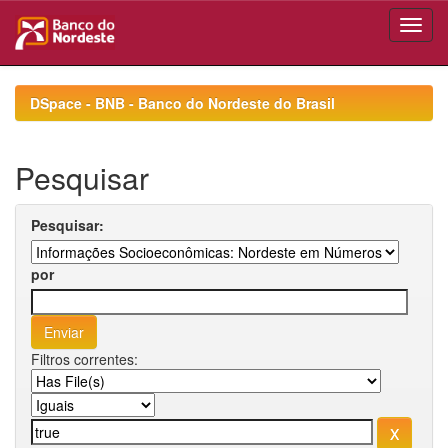
Skip
navigation
DSpace - BNB - Banco do Nordeste do Brasil
Pesquisar
Pesquisar:
por
Filtros correntes: