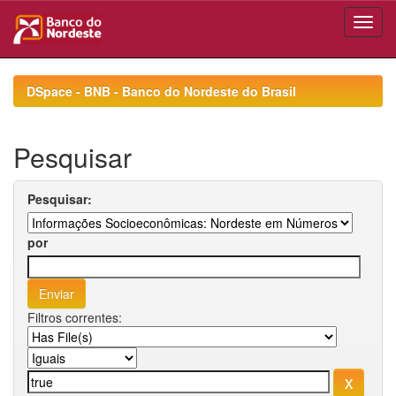
Skip
navigation
DSpace - BNB - Banco do Nordeste do Brasil
Pesquisar
Pesquisar:
por
Filtros correntes: