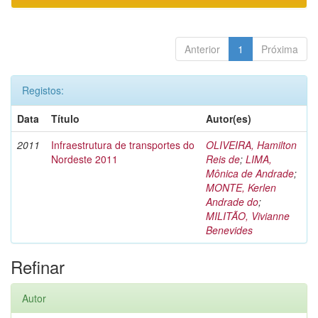
Anterior
1
Próxima
Registos:
Data
Título
Autor(es)
2011
Infraestrutura de transportes do
OLIVEIRA, Hamilton
Nordeste 2011
Reis de
;
LIMA,
Mônica de Andrade
;
MONTE, Kerlen
Andrade do
;
MILITÃO, Vivianne
Benevides
Refinar
Autor