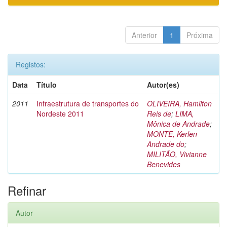
Anterior
1
Próxima
Registos:
Data
Título
Autor(es)
2011
Infraestrutura de transportes do
OLIVEIRA, Hamilton
Nordeste 2011
Reis de
;
LIMA,
Mônica de Andrade
;
MONTE, Kerlen
Andrade do
;
MILITÃO, Vivianne
Benevides
Refinar
Autor