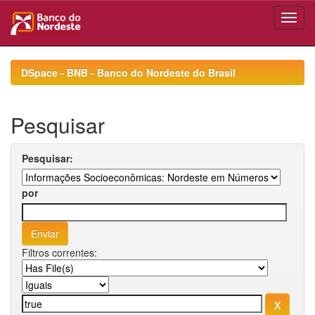
Skip
navigation
DSpace - BNB - Banco do Nordeste do Brasil
Pesquisar
Pesquisar:
por
Filtros correntes: