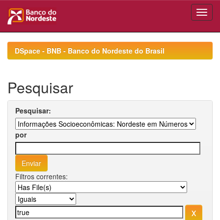
Skip
navigation
DSpace - BNB - Banco do Nordeste do Brasil
Pesquisar
Pesquisar:
por
Filtros correntes: