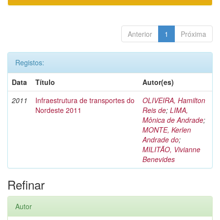
Anterior
1
Próxima
Registos:
Data
Título
Autor(es)
2011
Infraestrutura de transportes do
OLIVEIRA, Hamilton
Nordeste 2011
Reis de
;
LIMA,
Mônica de Andrade
;
MONTE, Kerlen
Andrade do
;
MILITÃO, Vivianne
Benevides
Refinar
Autor