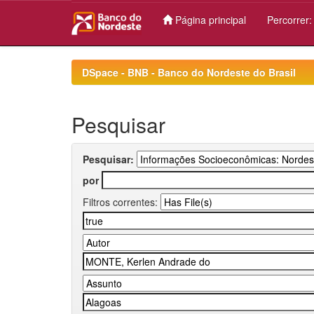
Página principal
Percorrer
Skip
navigation
DSpace - BNB - Banco do Nordeste do Brasil
Pesquisar
Pesquisar:
por
Filtros correntes: