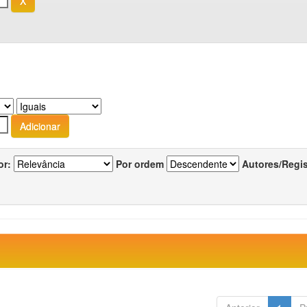
or:
Por ordem
Autores/Regi