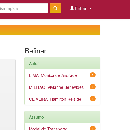
Entrar:
Refinar
Autor
LIMA, Mônica de Andrade
1
MILITÃO, Vivianne Benevides
1
OLIVEIRA, Hamilton Reis de
1
Assunto
Modal de Transporte
1