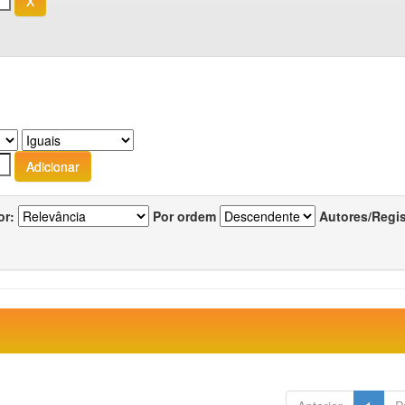
or:
Por ordem
Autores/Regi