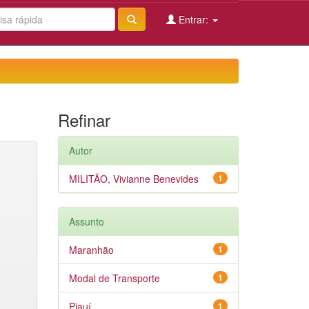
Entrar:
Refinar
Autor
MILITÃO, Vivianne Benevides
1
Assunto
Maranhão
1
Modal de Transporte
1
Piauí
1