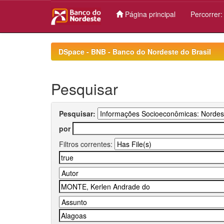
Página principal
Percorrer
Skip
navigation
DSpace - BNB - Banco do Nordeste do Brasil
Pesquisar
Pesquisar:
por
Filtros correntes: