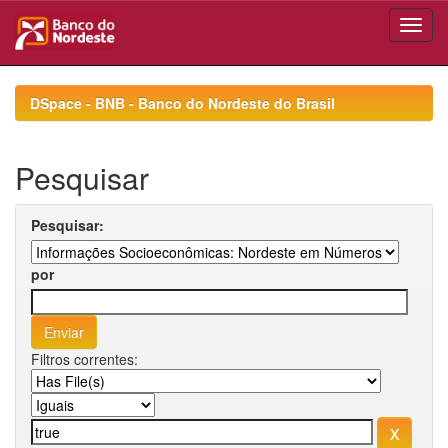
Skip
navigation
DSpace - BNB - Banco do Nordeste do Brasil
Pesquisar
Pesquisar:
por
Filtros correntes: