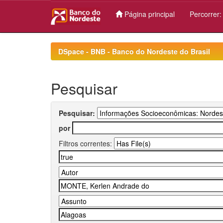
Página principal
Percorrer
Skip
navigation
DSpace - BNB - Banco do Nordeste do Brasil
Pesquisar
Pesquisar:
por
Filtros correntes: