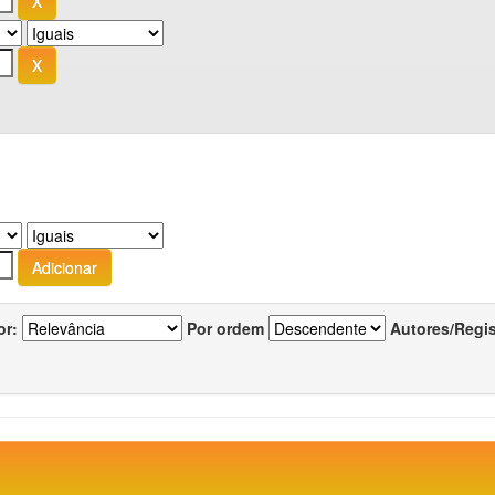
or:
Por ordem
Autores/Regi