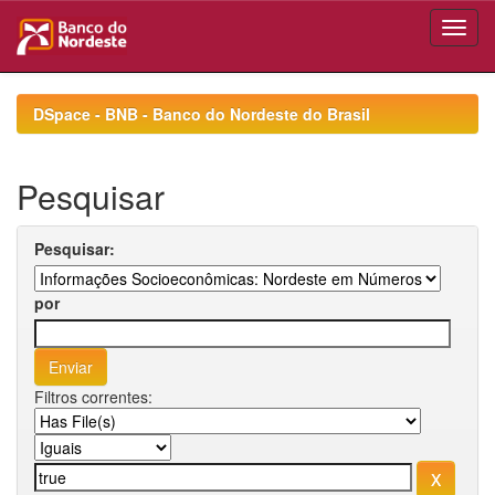
Skip
navigation
DSpace - BNB - Banco do Nordeste do Brasil
Pesquisar
Pesquisar:
por
Filtros correntes: