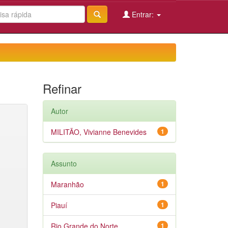
Entrar:
Refinar
Autor
MILITÃO, Vivianne Benevides
1
Assunto
Maranhão
1
Piauí
1
Rio Grande do Norte
1