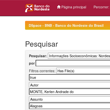
Página principal
Percorrer
Skip
navigation
DSpace - BNB - Banco do Nordeste do Brasil
Pesquisar
Pesquisar:
por
Filtros correntes: