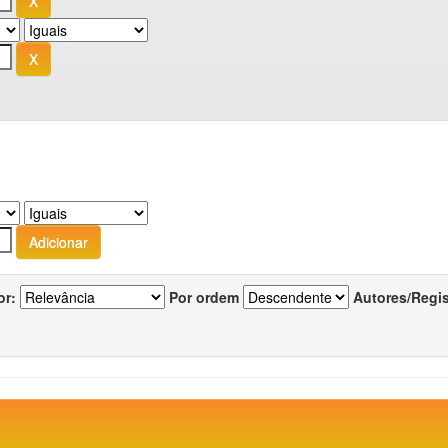
or:
Por ordem
Autores/Regi