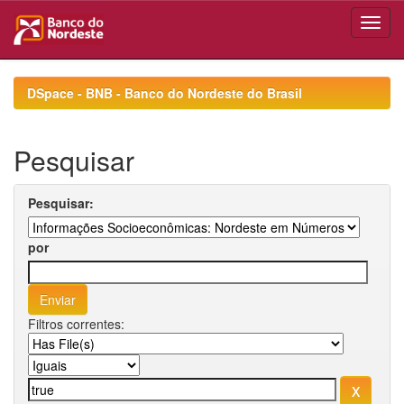
Skip
navigation
DSpace - BNB - Banco do Nordeste do Brasil
Pesquisar
Pesquisar:
por
Filtros correntes: