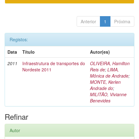
Anterior
1
Próxima
Registos:
Data
Título
Autor(es)
2011
Infraestrutura de transportes do
OLIVEIRA, Hamilton
Nordeste 2011
Reis de
;
LIMA,
Mônica de Andrade
;
MONTE, Kerlen
Andrade do
;
MILITÃO, Vivianne
Benevides
Refinar
Autor