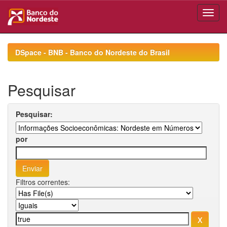
Skip
navigation
DSpace - BNB - Banco do Nordeste do Brasil
Pesquisar
Pesquisar:
por
Filtros correntes: