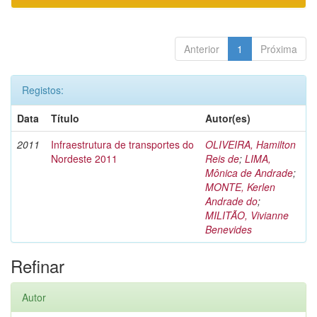
Anterior
1
Próxima
Registos:
Data
Título
Autor(es)
2011
Infraestrutura de transportes do
OLIVEIRA, Hamilton
Nordeste 2011
Reis de
;
LIMA,
Mônica de Andrade
;
MONTE, Kerlen
Andrade do
;
MILITÃO, Vivianne
Benevides
Refinar
Autor