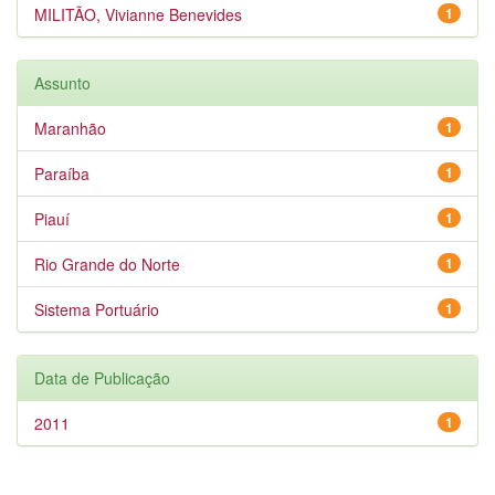
MILITÃO, Vivianne Benevides
1
Assunto
Maranhão
1
Paraíba
1
Piauí
1
Rio Grande do Norte
1
Sistema Portuário
1
Data de Publicação
2011
1