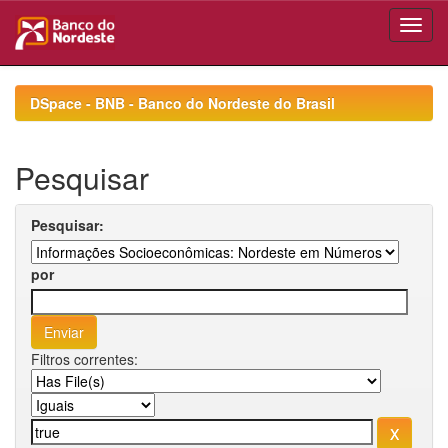
Skip
navigation
DSpace - BNB - Banco do Nordeste do Brasil
Pesquisar
Pesquisar:
por
Filtros correntes: