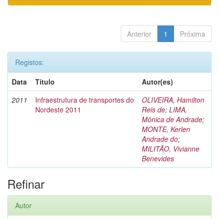
Anterior
1
Próxima
Registos:
Data
Título
Autor(es)
2011
Infraestrutura de transportes do
OLIVEIRA, Hamilton
Nordeste 2011
Reis de
;
LIMA,
Mônica de Andrade
;
MONTE, Kerlen
Andrade do
;
MILITÃO, Vivianne
Benevides
Refinar
Autor