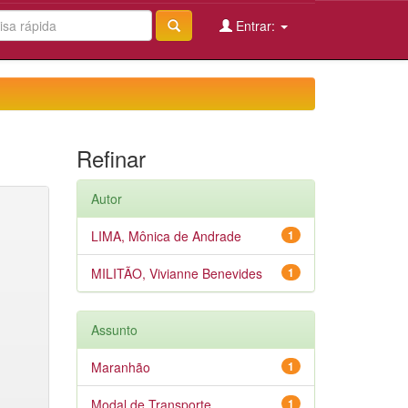
Entrar:
Refinar
Autor
LIMA, Mônica de Andrade
1
MILITÃO, Vivianne Benevides
1
Assunto
Maranhão
1
Modal de Transporte
1