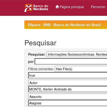
Página principal
Percorrer
Skip
navigation
DSpace - BNB - Banco do Nordeste do Brasil
Pesquisar
Pesquisar:
por
Filtros correntes: