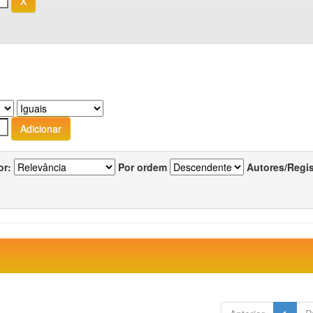
or:
Por ordem
Autores/Regi