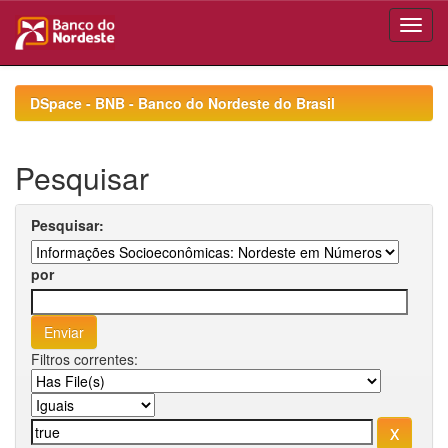
Skip
navigation
DSpace - BNB - Banco do Nordeste do Brasil
Pesquisar
Pesquisar:
por
Filtros correntes: