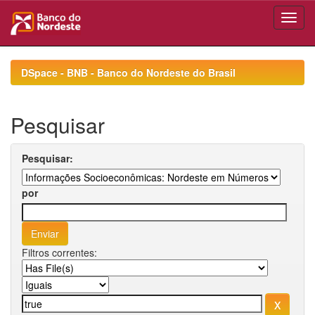
Skip
navigation
DSpace - BNB - Banco do Nordeste do Brasil
Pesquisar
Pesquisar:
por
Filtros correntes: