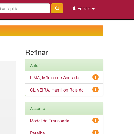
Entrar:
Refinar
Autor
LIMA, Mônica de Andrade
1
OLIVEIRA, Hamilton Reis de
1
Assunto
Modal de Transporte
1
Paraíba
1