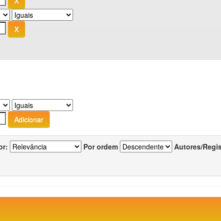
or:
Por ordem
Autores/Regi