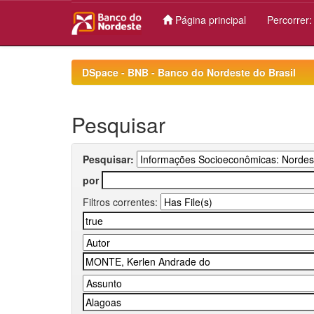
Página principal
Percorrer
Skip
navigation
DSpace - BNB - Banco do Nordeste do Brasil
Pesquisar
Pesquisar:
por
Filtros correntes: