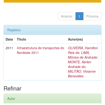
Anterior
1
Próxima
Registos:
Data
Título
Autor(es)
2011
Infraestrutura de transportes do
OLIVEIRA, Hamilton
Nordeste 2011
Reis de
;
LIMA,
Mônica de Andrade
;
MONTE, Kerlen
Andrade do
;
MILITÃO, Vivianne
Benevides
Refinar
Autor