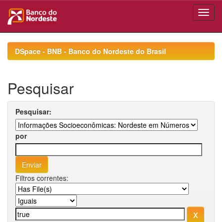
Skip
navigation
DSpace - BNB - Banco do Nordeste do Brasil
Pesquisar
Pesquisar:
por
Filtros correntes: