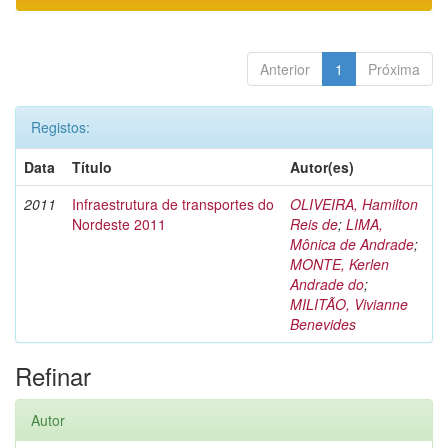
Anterior
1
Próxima
Registos:
Data
Título
Autor(es)
2011
Infraestrutura de transportes do
OLIVEIRA, Hamilton
Nordeste 2011
Reis de
;
LIMA,
Mônica de Andrade
;
MONTE, Kerlen
Andrade do
;
MILITÃO, Vivianne
Benevides
Refinar
Autor