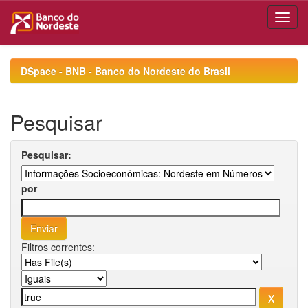
Skip
navigation
DSpace - BNB - Banco do Nordeste do Brasil
Pesquisar
Pesquisar:
por
Filtros correntes: