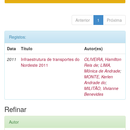
Anterior
1
Próxima
Registos:
Data
Título
Autor(es)
2011
Infraestrutura de transportes do
OLIVEIRA, Hamilton
Nordeste 2011
Reis de
;
LIMA,
Mônica de Andrade
;
MONTE, Kerlen
Andrade do
;
MILITÃO, Vivianne
Benevides
Refinar
Autor