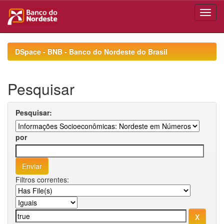
Skip
navigation
DSpace - BNB - Banco do Nordeste do Brasil
Pesquisar
Pesquisar:
por
Filtros correntes: