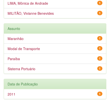
LIMA, Mônica de Andrade
1
MILITÃO, Vivianne Benevides
1
Assunto
Maranhão
1
Modal de Transporte
1
Paraíba
1
Sistema Portuário
1
Data de Publicação
2011
1