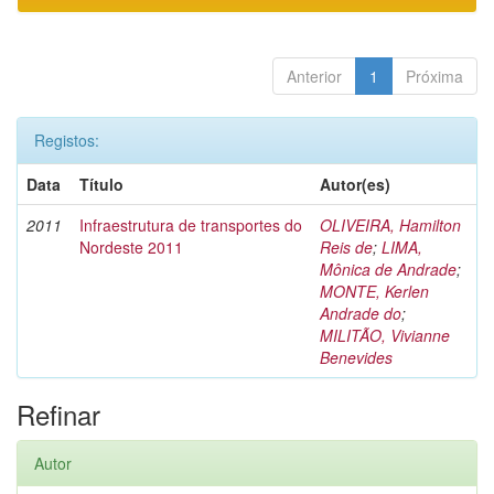
Anterior
1
Próxima
Registos:
Data
Título
Autor(es)
2011
Infraestrutura de transportes do
OLIVEIRA, Hamilton
Nordeste 2011
Reis de
;
LIMA,
Mônica de Andrade
;
MONTE, Kerlen
Andrade do
;
MILITÃO, Vivianne
Benevides
Refinar
Autor