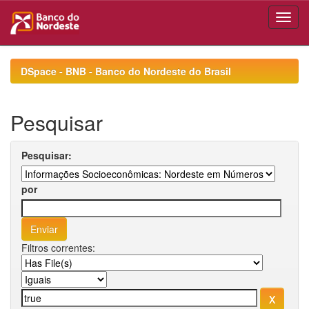
Skip
navigation
DSpace - BNB - Banco do Nordeste do Brasil
Pesquisar
Pesquisar:
por
Filtros correntes: