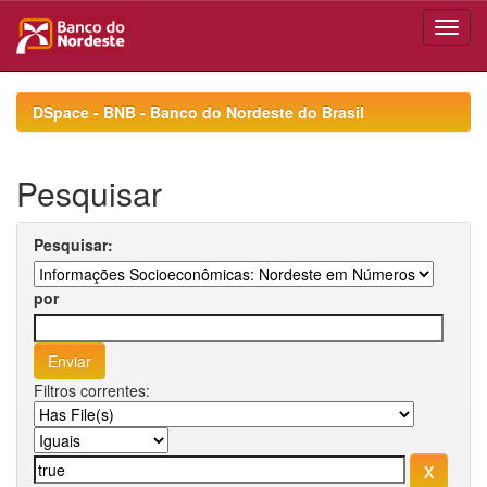
Skip
navigation
DSpace - BNB - Banco do Nordeste do Brasil
Pesquisar
Pesquisar:
por
Filtros correntes: