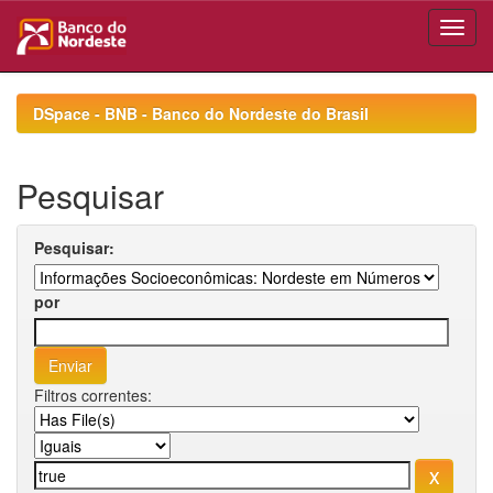
Skip
navigation
DSpace - BNB - Banco do Nordeste do Brasil
Pesquisar
Pesquisar:
por
Filtros correntes: