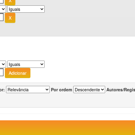
or:
Por ordem
Autores/Regi