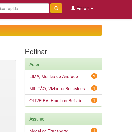
Entrar:
Refinar
Autor
LIMA, Mônica de Andrade
1
MILITÃO, Vivianne Benevides
1
OLIVEIRA, Hamilton Reis de
1
Assunto
Modal de Transporte
1