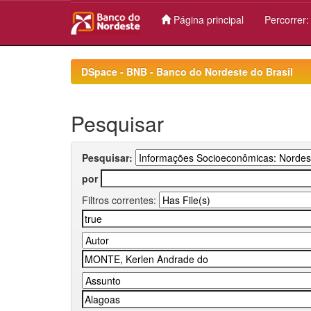
Página principal
Percorrer
Skip
navigation
DSpace - BNB - Banco do Nordeste do Brasil
Pesquisar
Pesquisar:
por
Filtros correntes: