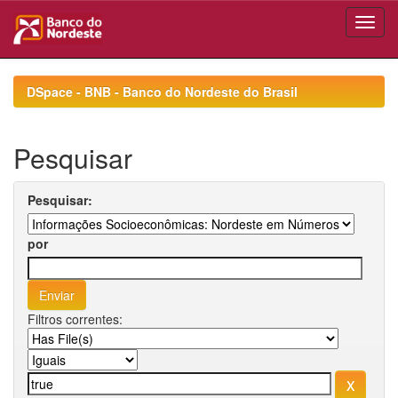
Skip
navigation
DSpace - BNB - Banco do Nordeste do Brasil
Pesquisar
Pesquisar:
por
Filtros correntes: