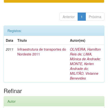
Anterior
1
Próxima
Registos:
Data
Título
Autor(es)
2011
Infraestrutura de transportes do
OLIVEIRA, Hamilton
Nordeste 2011
Reis de
;
LIMA,
Mônica de Andrade
;
MONTE, Kerlen
Andrade do
;
MILITÃO, Vivianne
Benevides
Refinar
Autor