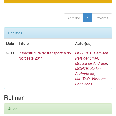
Anterior
1
Próxima
Registos:
Data
Título
Autor(es)
2011
Infraestrutura de transportes do
OLIVEIRA, Hamilton
Nordeste 2011
Reis de
;
LIMA,
Mônica de Andrade
;
MONTE, Kerlen
Andrade do
;
MILITÃO, Vivianne
Benevides
Refinar
Autor