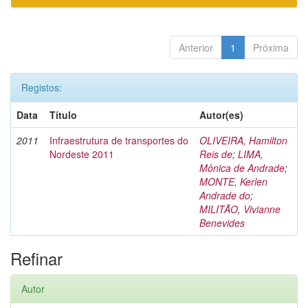
Anterior
1
Próxima
Registos:
Data
Título
Autor(es)
2011
Infraestrutura de transportes do
OLIVEIRA, Hamilton
Nordeste 2011
Reis de
;
LIMA,
Mônica de Andrade
;
MONTE, Kerlen
Andrade do
;
MILITÃO, Vivianne
Benevides
Refinar
Autor