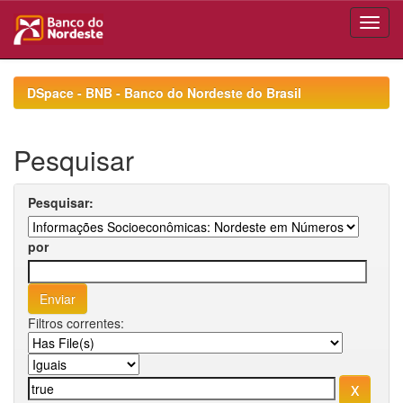
Skip
navigation
DSpace - BNB - Banco do Nordeste do Brasil
Pesquisar
Pesquisar:
por
Filtros correntes: