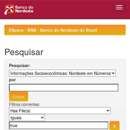
Skip
navigation
DSpace - BNB - Banco do Nordeste do Brasil
Pesquisar
Pesquisar:
por
Filtros correntes: