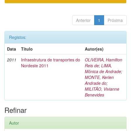
Anterior
1
Próxima
Registos:
Data
Título
Autor(es)
2011
Infraestrutura de transportes do
OLIVEIRA, Hamilton
Nordeste 2011
Reis de
;
LIMA,
Mônica de Andrade
;
MONTE, Kerlen
Andrade do
;
MILITÃO, Vivianne
Benevides
Refinar
Autor