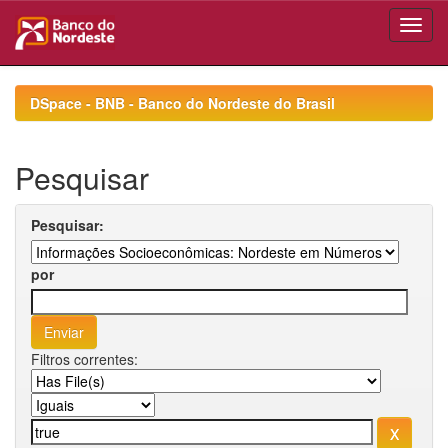
Skip
navigation
DSpace - BNB - Banco do Nordeste do Brasil
Pesquisar
Pesquisar:
por
Filtros correntes: