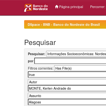
Página principal
Percorrer
Skip
navigation
DSpace - BNB - Banco do Nordeste do Brasil
Pesquisar
Pesquisar:
por
Filtros correntes: