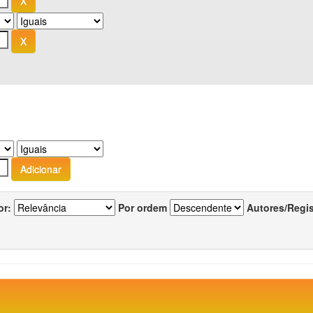
or:
Por ordem
Autores/Regi