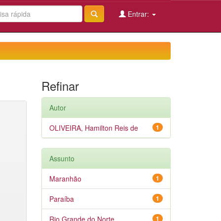
Entrar:
Refinar
Autor
OLIVEIRA, Hamilton Reis de
1
Assunto
Maranhão
1
Paraíba
1
Rio Grande do Norte
1