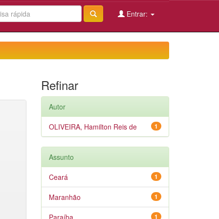
Entrar:
Refinar
Autor
OLIVEIRA, Hamilton Reis de
1
Assunto
Ceará
1
Maranhão
1
Paraíba
1