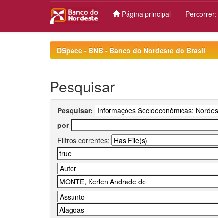
Página principal
Percorrer
Skip
navigation
DSpace - BNB - Banco do Nordeste do Brasil
Pesquisar
Pesquisar:
por
Filtros correntes: