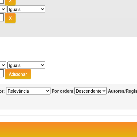
or:
Por ordem
Autores/Regi