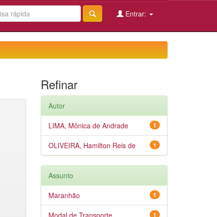
Entrar:
Refinar
Autor
LIMA, Mônica de Andrade
1
OLIVEIRA, Hamilton Reis de
1
Assunto
Maranhão
1
Modal de Transporte
1