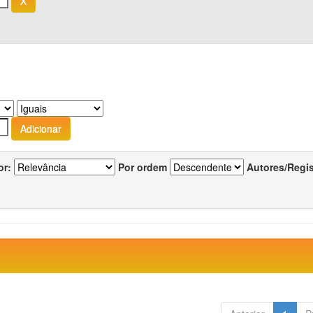
or:
Por ordem
Autores/Regi