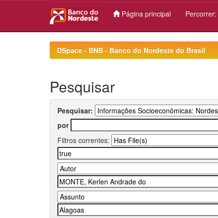
Página principal
Percorrer
Skip
navigation
DSpace - BNB - Banco do Nordeste do Brasil
Pesquisar
Pesquisar:
por
Filtros correntes: