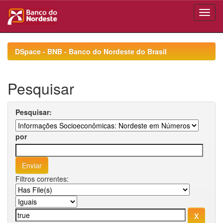
Skip
navigation
DSpace - BNB - Banco do Nordeste do Brasil
Pesquisar
Pesquisar:
por
Filtros correntes: