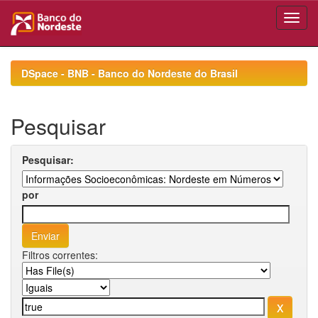
Skip
navigation
DSpace - BNB - Banco do Nordeste do Brasil
Pesquisar
Pesquisar:
por
Filtros correntes: