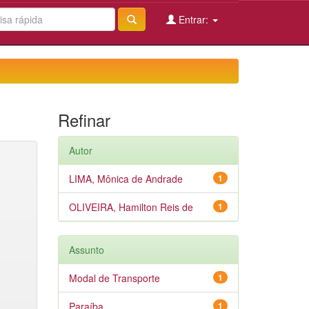
Entrar:
Refinar
Autor
LIMA, Mônica de Andrade
1
OLIVEIRA, Hamilton Reis de
1
Assunto
Modal de Transporte
1
Paraíba
1