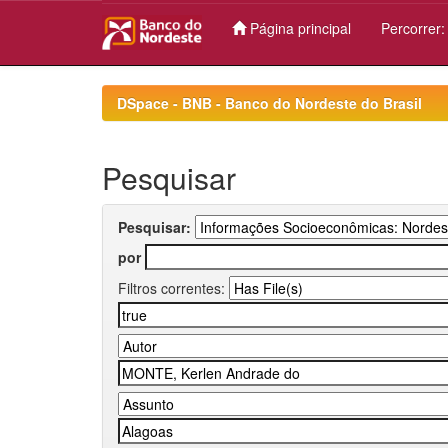
Página principal
Percorrer
Skip
navigation
DSpace - BNB - Banco do Nordeste do Brasil
Pesquisar
Pesquisar:
por
Filtros correntes: