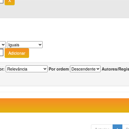
or:
Por ordem
Autores/Regi