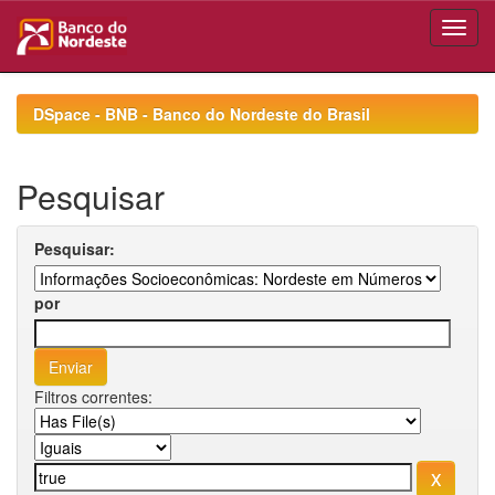
Skip
navigation
DSpace - BNB - Banco do Nordeste do Brasil
Pesquisar
Pesquisar:
por
Filtros correntes: