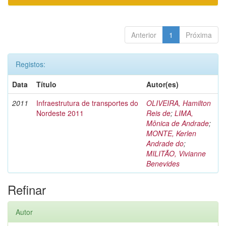
Anterior
1
Próxima
Registos:
Data
Título
Autor(es)
2011
Infraestrutura de transportes do
OLIVEIRA, Hamilton
Nordeste 2011
Reis de
;
LIMA,
Mônica de Andrade
;
MONTE, Kerlen
Andrade do
;
MILITÃO, Vivianne
Benevides
Refinar
Autor