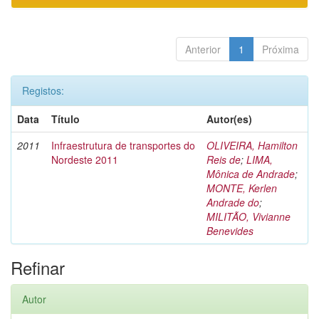
Anterior
1
Próxima
Registos:
Data
Título
Autor(es)
2011
Infraestrutura de transportes do
OLIVEIRA, Hamilton
Nordeste 2011
Reis de
;
LIMA,
Mônica de Andrade
;
MONTE, Kerlen
Andrade do
;
MILITÃO, Vivianne
Benevides
Refinar
Autor