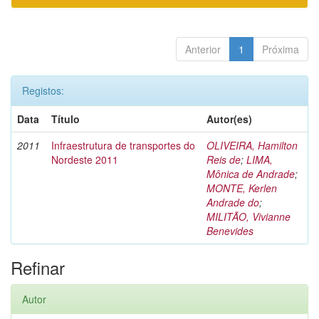
Anterior
1
Próxima
Registos:
Data
Título
Autor(es)
2011
Infraestrutura de transportes do
OLIVEIRA, Hamilton
Nordeste 2011
Reis de
;
LIMA,
Mônica de Andrade
;
MONTE, Kerlen
Andrade do
;
MILITÃO, Vivianne
Benevides
Refinar
Autor