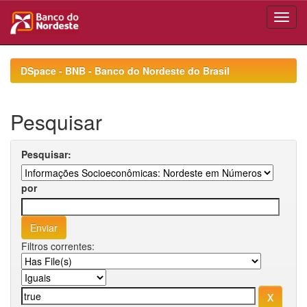
Skip
navigation
DSpace - BNB - Banco do Nordeste do Brasil
Pesquisar
Pesquisar:
por
Filtros correntes: