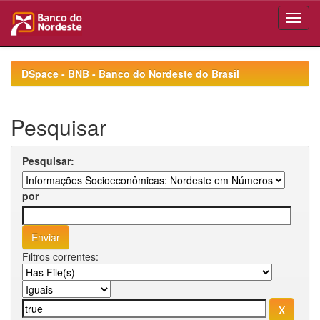
Skip
navigation
DSpace - BNB - Banco do Nordeste do Brasil
Pesquisar
Pesquisar:
por
Filtros correntes: