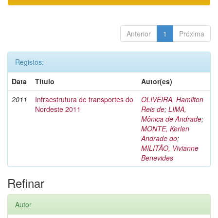
Anterior
1
Próxima
Registos:
Data
Título
Autor(es)
2011
Infraestrutura de transportes do
OLIVEIRA, Hamilton
Nordeste 2011
Reis de
;
LIMA,
Mônica de Andrade
;
MONTE, Kerlen
Andrade do
;
MILITÃO, Vivianne
Benevides
Refinar
Autor